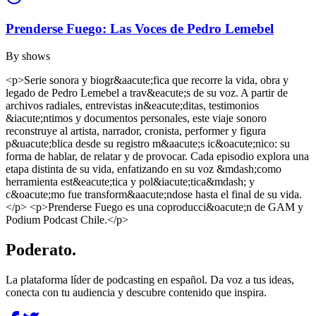
Prenderse Fuego: Las Voces de Pedro Lemebel
By
shows
<p>Serie sonora y biogr&aacute;fica que recorre la vida, obra y
legado de Pedro Lemebel a trav&eacute;s de su voz. A partir de
archivos radiales, entrevistas in&eacute;ditas, testimonios
&iacute;ntimos y documentos personales, este viaje sonoro
reconstruye al artista, narrador, cronista, performer y figura
p&uacute;blica desde su registro m&aacute;s ic&oacute;nico: su
forma de hablar, de relatar y de provocar. Cada episodio explora una
etapa distinta de su vida, enfatizando en su voz &mdash;como
herramienta est&eacute;tica y pol&iacute;tica&mdash; y
c&oacute;mo fue transform&aacute;ndose hasta el final de su vida.
</p> <p>Prenderse Fuego es una coproducci&oacute;n de GAM y
Podium Podcast Chile.</p>
Poderato
.
La plataforma líder de podcasting en español. Da voz a tus ideas,
conecta con tu audiencia y descubre contenido que inspira.