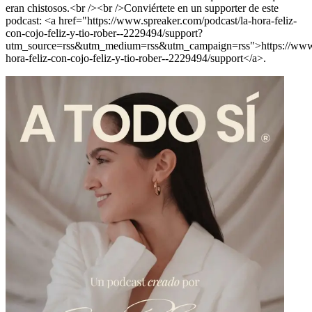
eran chistosos.<br /><br />Conviértete en un supporter de este
podcast: <a href="https://www.spreaker.com/podcast/la-hora-feliz-
con-cojo-feliz-y-tio-rober--2229494/support?
utm_source=rss&utm_medium=rss&utm_campaign=rss">https://www.s
hora-feliz-con-cojo-feliz-y-tio-rober--2229494/support</a>.