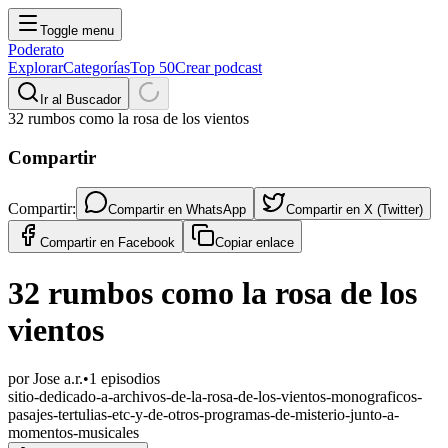
Toggle menu
Poderato
Explorar
Categorías
Top 50
Crear podcast
Ir al Buscador
32 rumbos como la rosa de los vientos
Compartir
Compartir:
Compartir en
WhatsApp
Compartir en
X (Twitter)
Compartir en
Facebook
Copiar enlace
32 rumbos como la rosa de los
vientos
por
Jose a.r.
•
1
episodios
sitio-dedicado-a-archivos-de-la-rosa-de-los-vientos-monograficos-
pasajes-tertulias-etc-y-de-otros-programas-de-misterio-junto-a-
momentos-musicales