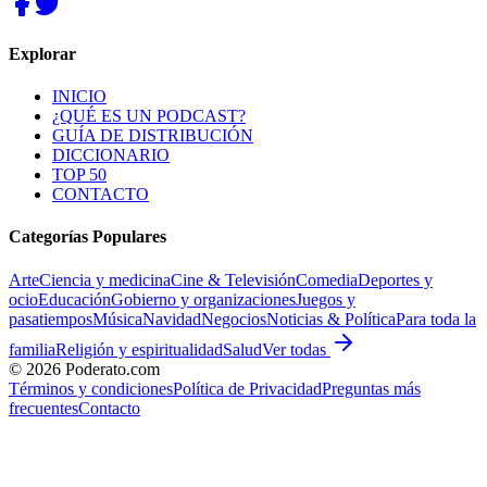
Explorar
INICIO
¿QUÉ ES UN PODCAST?
GUÍA DE DISTRIBUCIÓN
DICCIONARIO
TOP 50
CONTACTO
Categorías Populares
Arte
Ciencia y medicina
Cine & Televisión
Comedia
Deportes y
ocio
Educación
Gobierno y organizaciones
Juegos y
pasatiempos
Música
Navidad
Negocios
Noticias & Política
Para toda la
familia
Religión y espiritualidad
Salud
Ver todas
©
2026
Poderato.com
Términos y condiciones
Política de Privacidad
Preguntas más
frecuentes
Contacto