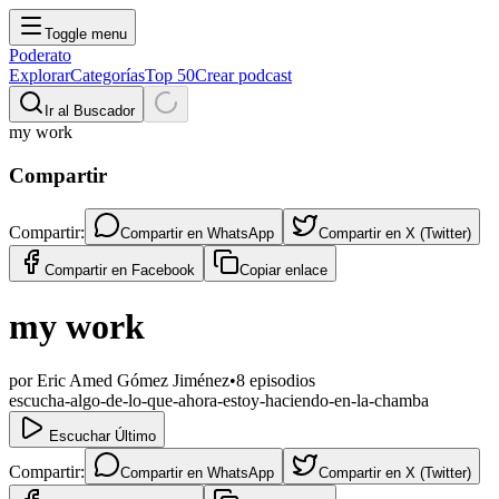
Toggle menu
Poderato
Explorar
Categorías
Top 50
Crear podcast
Ir al Buscador
my work
Compartir
Compartir:
Compartir en
WhatsApp
Compartir en
X (Twitter)
Compartir en
Facebook
Copiar enlace
my work
por
Eric Amed Gómez Jiménez
•
8
episodios
escucha-algo-de-lo-que-ahora-estoy-haciendo-en-la-chamba
Escuchar Último
Compartir:
Compartir en
WhatsApp
Compartir en
X (Twitter)