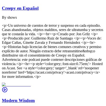
Creepy en Español
By
shows
<p>Un universo de cuentos de terror y suspenso en cada episodio.
Casas abandonadas, objetos malditos, seres de ultratumba y secretos
que te costarán la vida. </p><br><p>Creado por: Jon Grilz </p>
<p>Producido por: Guillermo Ruiz de Santiago </p><p>Voces de:
Edgar Cañas, Ginette Zavala y Fernando Hernández </p><br>
<p>Historias bajo licencias de bienes comunes creativos y permiso
explícito de autor. Ningún extracto debe retransmitirse&nbsp;o
distribuirse sin el consentimiento de Creepy en Español.
Advertencia: este podcast puede contener descripciones gráficas de
violencia.</p><hr><p style='color:grey; font-size:0.75em;'> Hosted
on Acast. See <a style='color:grey;' target='_blank' rel='noopener
noreferrer' href='https://acast.com/privacy'>acast.com/privacy</a>
for more information.</p>
Modern Wisdom