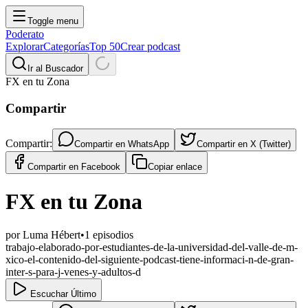
Toggle menu
Poderato
Explorar
Categorías
Top 50
Crear podcast
Ir al Buscador
FX en tu Zona
Compartir
Compartir:
Compartir en
WhatsApp
Compartir en
X (Twitter)
Compartir en
Facebook
Copiar enlace
FX en tu Zona
por
Luma Hébert
•
1
episodios
trabajo-elaborado-por-estudiantes-de-la-universidad-del-valle-de-m-
xico-el-contenido-del-siguiente-podcast-tiene-informaci-n-de-gran-
inter-s-para-j-venes-y-adultos-d
Escuchar Último