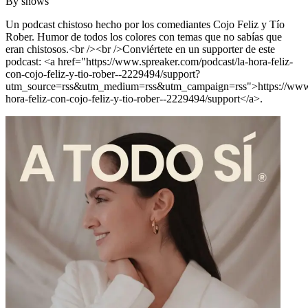
By
shows
Un podcast chistoso hecho por los comediantes Cojo Feliz y Tío
Rober. Humor de todos los colores con temas que no sabías que
eran chistosos.<br /><br />Conviértete en un supporter de este
podcast: <a href="https://www.spreaker.com/podcast/la-hora-feliz-
con-cojo-feliz-y-tio-rober--2229494/support?
utm_source=rss&utm_medium=rss&utm_campaign=rss">https://www.s
hora-feliz-con-cojo-feliz-y-tio-rober--2229494/support</a>.