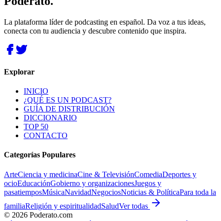
Poderato
.
La plataforma líder de podcasting en español. Da voz a tus ideas,
conecta con tu audiencia y descubre contenido que inspira.
Explorar
INICIO
¿QUÉ ES UN PODCAST?
GUÍA DE DISTRIBUCIÓN
DICCIONARIO
TOP 50
CONTACTO
Categorías Populares
Arte
Ciencia y medicina
Cine & Televisión
Comedia
Deportes y
ocio
Educación
Gobierno y organizaciones
Juegos y
pasatiempos
Música
Navidad
Negocios
Noticias & Política
Para toda la
familia
Religión y espiritualidad
Salud
Ver todas
©
2026
Poderato.com