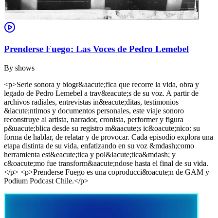
Prenderse Fuego: Las Voces de Pedro Lemebel
By
shows
<p>Serie sonora y biogr&aacute;fica que recorre la vida, obra y
legado de Pedro Lemebel a trav&eacute;s de su voz. A partir de
archivos radiales, entrevistas in&eacute;ditas, testimonios
&iacute;ntimos y documentos personales, este viaje sonoro
reconstruye al artista, narrador, cronista, performer y figura
p&uacute;blica desde su registro m&aacute;s ic&oacute;nico: su
forma de hablar, de relatar y de provocar. Cada episodio explora una
etapa distinta de su vida, enfatizando en su voz &mdash;como
herramienta est&eacute;tica y pol&iacute;tica&mdash; y
c&oacute;mo fue transform&aacute;ndose hasta el final de su vida.
</p> <p>Prenderse Fuego es una coproducci&oacute;n de GAM y
Podium Podcast Chile.</p>