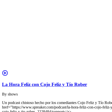
La Hora Feliz con Cojo Feliz y Tío Rober
By
shows
Un podcast chistoso hecho por los comediantes Cojo Feliz y Tío Rober
href="https://www.spreaker.com/podcast/la-hora-feliz-con-cojo-fel
cojo-feliz-y-tio-rober--2229494/support</a>.