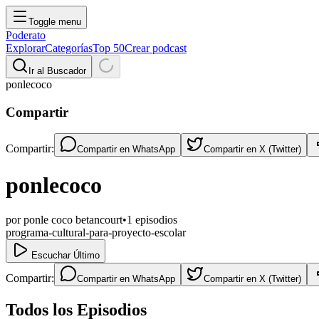
Toggle menu
Poderato
Explorar
Categorías
Top 50
Crear podcast
Ir al Buscador
ponlecoco
Compartir
Compartir:
Compartir en
WhatsApp
Compartir en
X (Twitter)
ponlecoco
por
ponle coco betancourt
•
1
episodios
programa-cultural-para-proyecto-escolar
Escuchar Último
Compartir:
Compartir en
WhatsApp
Compartir en
X (Twitter)
Todos los Episodios