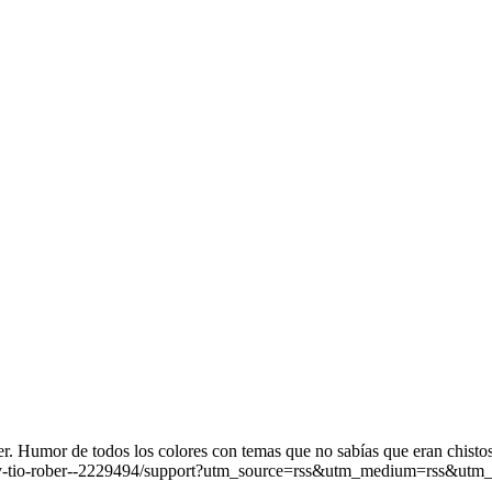
. Humor de todos los colores con temas que no sabías que eran chistos
iz-y-tio-rober--2229494/support?utm_source=rss&utm_medium=rss&utm_