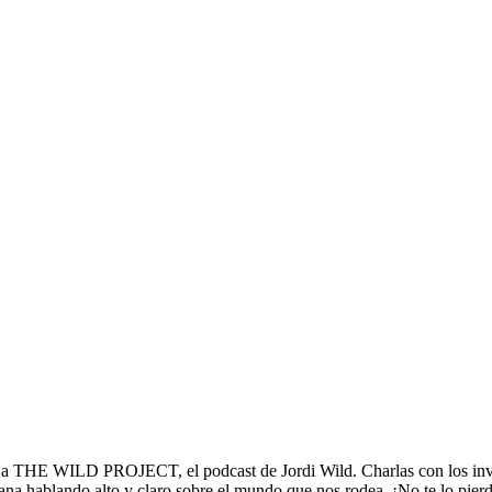
PROJECT, el podcast de Jordi Wild. Charlas con los invitados más
mana hablando alto y claro sobre el mundo que nos rodea. ¡No te lo pier