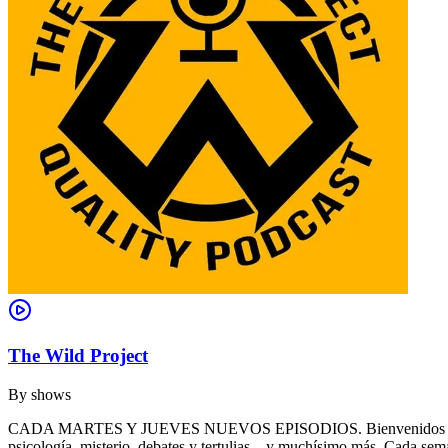
The Wild Project
By
shows
CADA MARTES Y JUEVES NUEVOS EPISODIOS. Bienvenidos a THE WILD 
psicología, misterio, debates y tertulias... y muchísimo más. Cada se