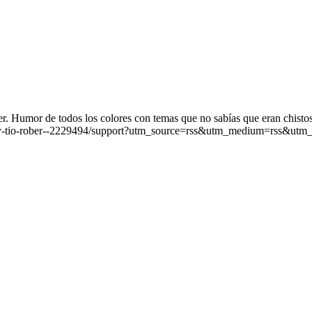
. Humor de todos los colores con temas que no sabías que eran chistos
iz-y-tio-rober--2229494/support?utm_source=rss&utm_medium=rss&utm_