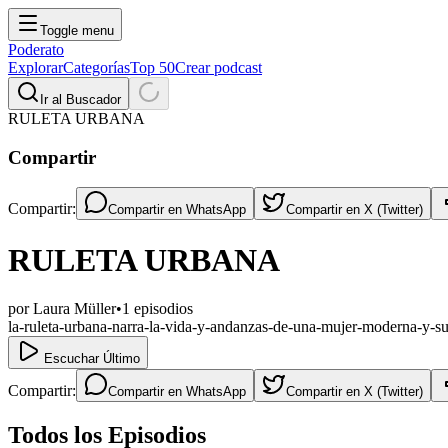
Toggle menu
Poderato
Explorar
Categorías
Top 50
Crear podcast
Ir al Buscador
RULETA URBANA
Compartir
Compartir:
Compartir en
WhatsApp
Compartir en
X (Twitter)
RULETA URBANA
por
Laura Müller
•
1
episodios
la-ruleta-urbana-narra-la-vida-y-andanzas-de-una-mujer-moderna-y-
Escuchar Último
Compartir:
Compartir en
WhatsApp
Compartir en
X (Twitter)
Todos los Episodios