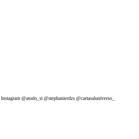
guez Instagram @atodo_si @stephanierdzs @cartasaluniverso_