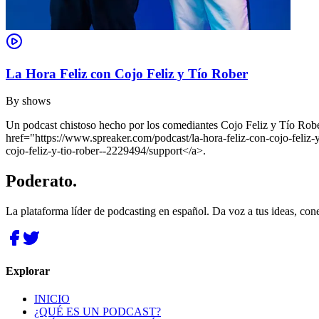
La Hora Feliz con Cojo Feliz y Tío Rober
By
shows
Un podcast chistoso hecho por los comediantes Cojo Feliz y Tío Rober
href="https://www.spreaker.com/podcast/la-hora-feliz-con-cojo-fel
cojo-feliz-y-tio-rober--2229494/support</a>.
Poderato
.
La plataforma líder de podcasting en español. Da voz a tus ideas, con
Explorar
INICIO
¿QUÉ ES UN PODCAST?