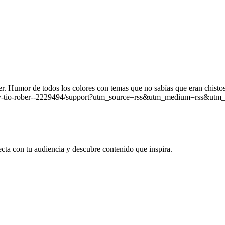
. Humor de todos los colores con temas que no sabías que eran chistos
iz-y-tio-rober--2229494/support?utm_source=rss&utm_medium=rss&utm_
ecta con tu audiencia y descubre contenido que inspira.