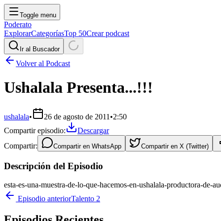
Toggle menu
Poderato
Explorar
Categorías
Top 50
Crear podcast
Ir al Buscador
Volver al Podcast
Ushalala Presenta...!!!
ushalala
•
26 de agosto de 2011
•
2:50
Compartir episodio:
Descargar
Compartir:
Compartir en
WhatsApp
Compartir en
X (Twitter)
Descripción del Episodio
esta-es-una-muestra-de-lo-que-hacemos-en-ushalala-productora-de-aud
Episodio anterior
Talento 2
Episodios Recientes