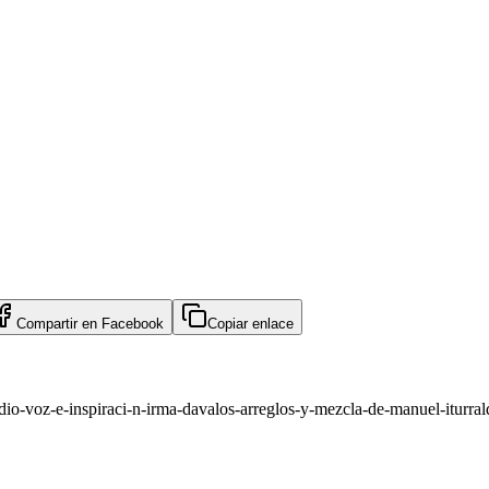
Compartir en
Facebook
Copiar enlace
io-voz-e-inspiraci-n-irma-davalos-arreglos-y-mezcla-de-manuel-iturral