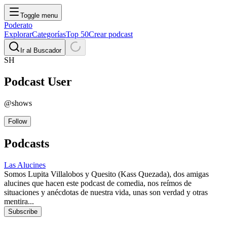
Toggle menu
Poderato
Explorar
Categorías
Top 50
Crear podcast
Ir al Buscador
SH
Podcast
User
@
shows
Follow
Podcasts
Las Alucines
Somos Lupita Villalobos y Quesito (Kass Quezada), dos amigas
alucines que hacen este podcast de comedia, nos reímos de
situaciones y anécdotas de nuestra vida, unas son verdad y otras
mentira...
Subscribe