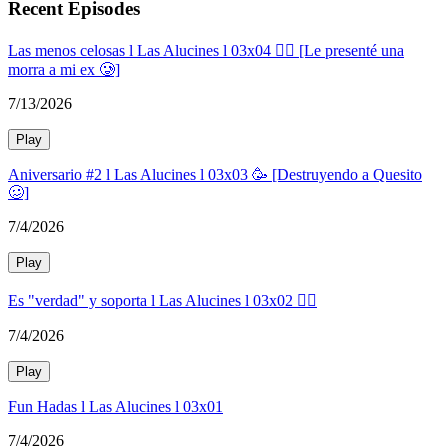
Recent Episodes
Las menos celosas l Las Alucines l 03x04 💁‍♀️ [Le presenté una
morra a mi ex 🥲]
7/13/2026
Play
Aniversario #2 l Las Alucines l 03x03 🥳 [Destruyendo a Quesito
🥴]
7/4/2026
Play
Es "verdad" y soporta l Las Alucines l 03x02 🙂‍↕️
7/4/2026
Play
Fun Hadas l Las Alucines l 03x01
7/4/2026