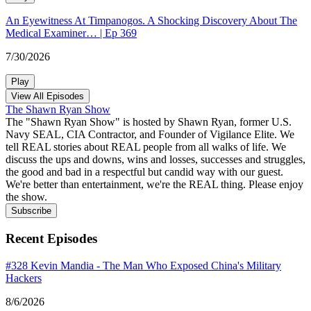
An Eyewitness At Timpanogos. A Shocking Discovery About The
Medical Examiner… | Ep 369
7/30/2026
Play
View All Episodes
The Shawn Ryan Show
The "Shawn Ryan Show" is hosted by Shawn Ryan, former U.S.
Navy SEAL, CIA Contractor, and Founder of Vigilance Elite. We
tell REAL stories about REAL people from all walks of life. We
discuss the ups and downs, wins and losses, successes and struggles,
the good and bad in a respectful but candid way with our guest.
We're better than entertainment, we're the REAL thing. Please enjoy
the show.
Subscribe
Recent Episodes
#328 Kevin Mandia - The Man Who Exposed China's Military
Hackers
8/6/2026