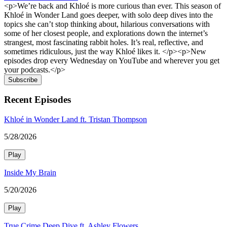
<p>We’re back and Khloé is more curious than ever. This season of
Khloé in Wonder Land goes deeper, with solo deep dives into the
topics she can’t stop thinking about, hilarious conversations with
some of her closest people, and explorations down the internet’s
strangest, most fascinating rabbit holes. It’s real, reflective, and
sometimes ridiculous, just the way Khloé likes it. </p><p>New
episodes drop every Wednesday on YouTube and wherever you get
your podcasts.</p>
Subscribe
Recent Episodes
Khloé in Wonder Land ft. Tristan Thompson
5/28/2026
Play
Inside My Brain
5/20/2026
Play
True Crime Deep Dive ft. Ashley Flowers