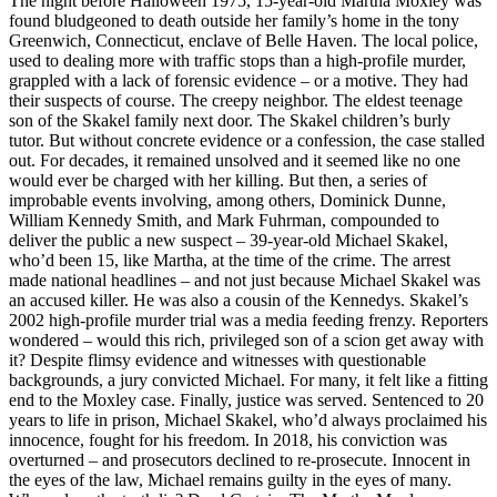
The night before Halloween 1975, 15-year-old Martha Moxley was
found bludgeoned to death outside her family’s home in the tony
Greenwich, Connecticut, enclave of Belle Haven. The local police,
used to dealing more with traffic stops than a high-profile murder,
grappled with a lack of forensic evidence – or a motive. They had
their suspects of course. The creepy neighbor. The eldest teenage
son of the Skakel family next door. The Skakel children’s burly
tutor. But without concrete evidence or a confession, the case stalled
out. For decades, it remained unsolved and it seemed like no one
would ever be charged with her killing. But then, a series of
improbable events involving, among others, Dominick Dunne,
William Kennedy Smith, and Mark Fuhrman, compounded to
deliver the public a new suspect – 39-year-old Michael Skakel,
who’d been 15, like Martha, at the time of the crime. The arrest
made national headlines – and not just because Michael Skakel was
an accused killer. He was also a cousin of the Kennedys. Skakel’s
2002 high-profile murder trial was a media feeding frenzy. Reporters
wondered – would this rich, privileged son of a scion get away with
it? Despite flimsy evidence and witnesses with questionable
backgrounds, a jury convicted Michael. For many, it felt like a fitting
end to the Moxley case. Finally, justice was served. Sentenced to 20
years to life in prison, Michael Skakel, who’d always proclaimed his
innocence, fought for his freedom. In 2018, his conviction was
overturned – and prosecutors declined to re-prosecute. Innocent in
the eyes of the law, Michael remains guilty in the eyes of many.