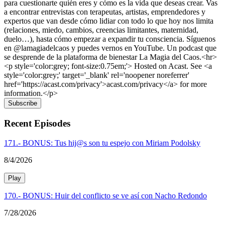
para cuestionarte quién eres y cómo es la vida que deseas crear. Vas
a encontrar entrevistas con terapeutas, artistas, emprendedores y
expertos que van desde cómo lidiar con todo lo que hoy nos limita
(relaciones, miedo, cambios, creencias limitantes, maternidad,
duelo…), hasta cómo empezar a expandir tu consciencia. Síguenos
en @lamagiadelcaos y puedes vernos en YouTube. Un podcast que
se desprende de la plataforma de bienestar La Magia del Caos.<hr>
<p style='color:grey; font-size:0.75em;'> Hosted on Acast. See <a
style='color:grey;' target='_blank' rel='noopener noreferrer'
href='https://acast.com/privacy'>acast.com/privacy</a> for more
information.</p>
Subscribe
Recent Episodes
171.- BONUS: Tus hij@s son tu espejo con Miriam Podolsky
8/4/2026
Play
170.- BONUS: Huir del conflicto se ve así con Nacho Redondo
7/28/2026