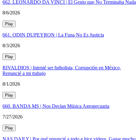
662. LEONARDO DA VINCI | El Genio que No Terminaba Nada
8/6/2026
Play
661. ODIN DUPEYRON | La Funa No Es Justicia
8/3/2026
Play
RIVALDIOS | Intenté ser futbolista, Corrupción en México,
Renuncié a mi trabajo
8/1/2026
Play
660. BANDA MS | Nos Decían Música Agropecuaria
7/27/2026
Play
NAS DAILY | Por qué renuncié a todo e hice videos, Ganar mucho