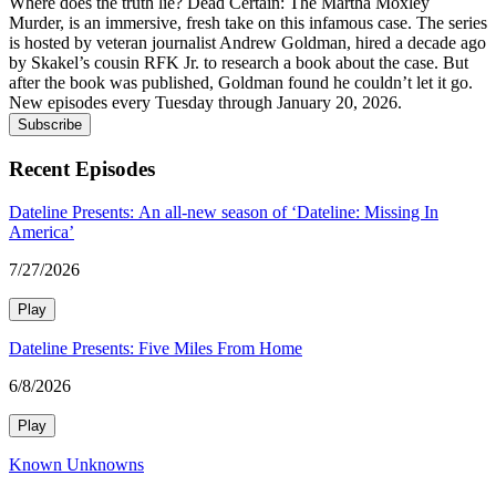
Where does the truth lie? Dead Certain: The Martha Moxley
Murder, is an immersive, fresh take on this infamous case. The series
is hosted by veteran journalist Andrew Goldman, hired a decade ago
by Skakel’s cousin RFK Jr. to research a book about the case. But
after the book was published, Goldman found he couldn’t let it go.
New episodes every Tuesday through January 20, 2026.
Subscribe
Recent Episodes
Dateline Presents: An all-new season of ‘Dateline: Missing In
America’
7/27/2026
Play
Dateline Presents: Five Miles From Home
6/8/2026
Play
Known Unknowns