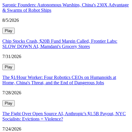
Saronic Founders: Autonomous Warships, China's 230X Advantage
& Swarms of Robot Ships
8/5/2026
Play
Chip Stocks Crash, $20B Fund Margin Called, Frontier Labs:
SLOW DOWN AI, Mamdani's Grocery Stores
7/31/2026
Play
The $1/Hour Worker: Four Robotics CEOs on Humanoids at
Home, China's Threat, and the End of Dangerous Jobs
7/28/2026
Play
The Fight Over Open Source AI, Anthropic's $1.5B Payout, NYC
Socialists: Evictions = Violence?
7/24/2026